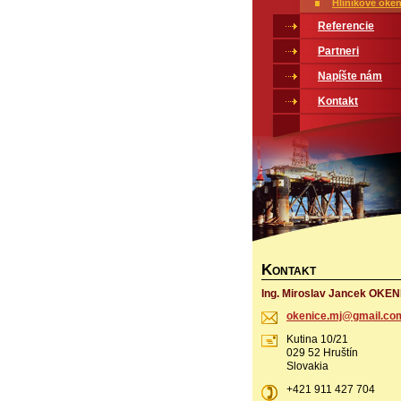
Hliníkové oken
Referencie
Partneri
Napíšte nám
Kontakt
K
ONTAKT
Ing. Miroslav Jancek OKEN
okenice.
mj@gmail
.co
Kutina 10/21
029 52 Hruštín
Slovakia
+421 911 427 704