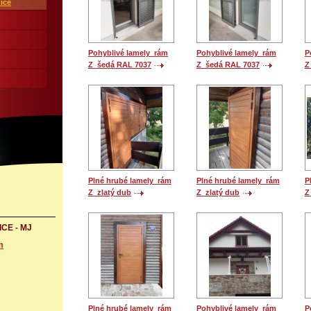
ice
Pohyblivé lamely_rám
Pohyblivé lamely_rám
P
Z_šedá RAL 7037
Z_šedá RAL 7037
Z
Plné hrubé lamely_rám
Plné hrubé lamely_rám
P
Z_zlatý dub
Z_zlatý dub
Z
ICE - MJ
m
Plné hrubé lamely_rám
Pohyblivé lamely_rám
P