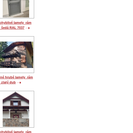
ohyblivé lamely_rám
_šedá RAL 7037
lné hrubé lamely_rám
_zlatý dub
ohyblivé lamely_rám