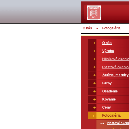
O nás
Fotogaléria
O nás
Výroba
Hliníkové okeni
Plastové okenic
Žalúzie, markízy
Farby
Osadenie
Kovanie
Ceny
Fotogaléria
Plastové oken