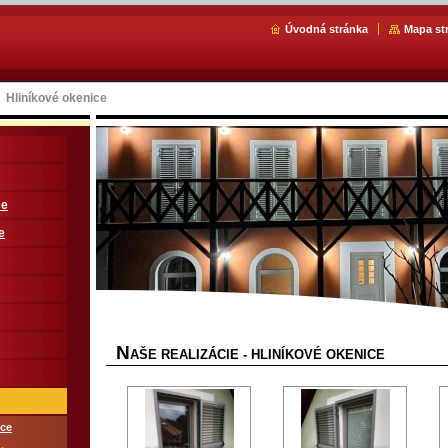
Úvodná stránka
Mapa st
Hliníkové okenice
ce
e
N
AŠE REALIZÁCIE - HLINÍKOVÉ OKENICE
ice