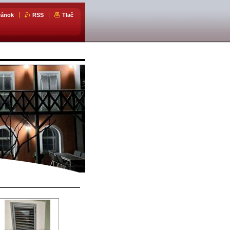
ránok
RSS
Tlač